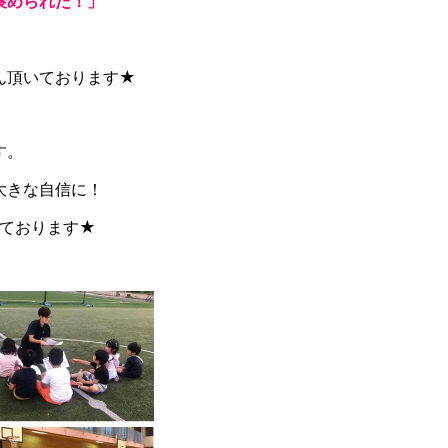
褒められた！」
ん頂いております★
す。
大きな自信に！
しております★