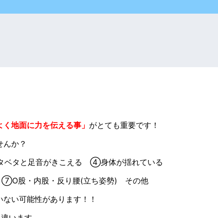
よく地面に力を伝える事」
がとても重要です！
せんか？
タベタと足音がきこえる ④身体が揺れている
⑦O股・内股・反り腰(立ち姿勢) その他
いない可能性があります！！
人違います。