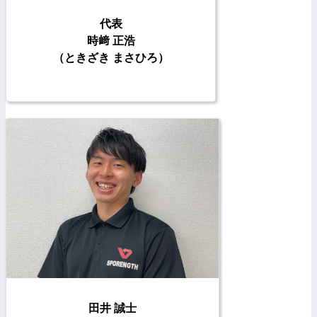
代表
時﨑 正浩
（ときざき まさひろ）
田井 誠士