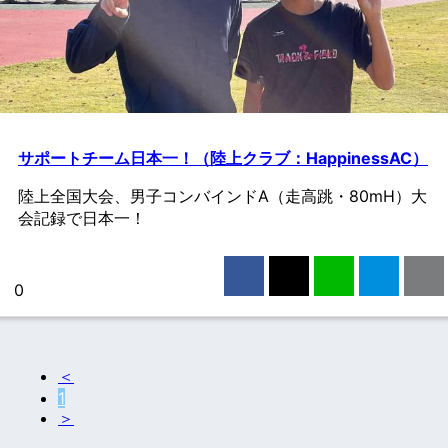
サポートチーム日本一！（陸上クラブ：HappinessAC）
陸上全国大会、男子コンバインドA（走高跳・80mH）大
会記録で日本一！
Facebook
X（旧Twitter）
LINE
はてブ
0
＜
1
＞